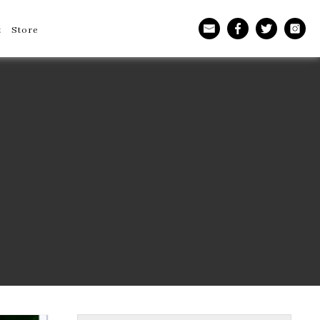
t
Store