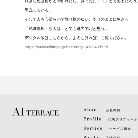
好きな色は何かと聞かれたら、真っ先に「白」と答えるだろう
際立っている。
そして人も心清らかで飾り気のない、ありのままに生きる
「純真無垢」な人は、とても魅力的だと思う。
デジタル版はこちらから。よろしければ、ご覧ください。
https://ryukyushimpo.jp/hae/entry-1418343.html
About
会社概要
Profile
代表プロフィール
Service
サービス紹介
Works
実績紹介