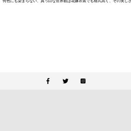
。何色にも染まらない、真っ白な世界観は花嫁衣装でも格式高く、その美し