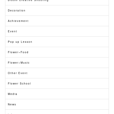
Bloom Creative Shooting
Decoration
Achievement
Event
Pop up Lesson
Flower×Food
Flower×Music
Other Event
Flower School
Media
News