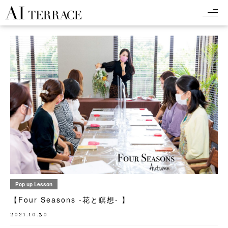
Pop up Lesson
【Four Seasons -花と瞑想- 】
2021.10.30