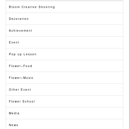
Bloom Creative Shooting
Decoration
Achievement
Event
Pop up Lesson
Flower×Food
Flower×Music
Other Event
Flower School
Media
News