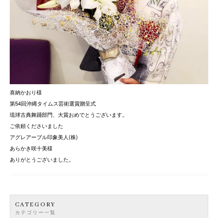
喜納かおり様
第54回沖縄タイムス芸術選賞贈呈式
琉球古典舞踊部門、大賞おめでとうございます。
ご依頼くださいました
アグレアーブル印象美人(株)
あらかき咲十美様
ありがとうございました。
CATEGORY
カテゴリー一覧