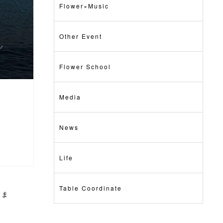
Flower×Music
Other Event
Flower School
Media
News
Life
Table Coordinate
きま