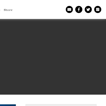
t
Store