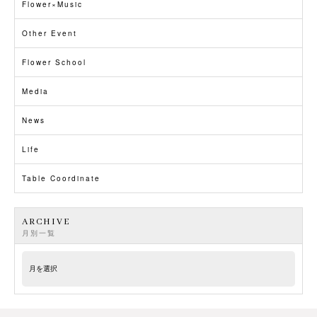
Flower×Music
Other Event
Flower School
Media
News
Life
Table Coordinate
ARCHIVE
月別一覧