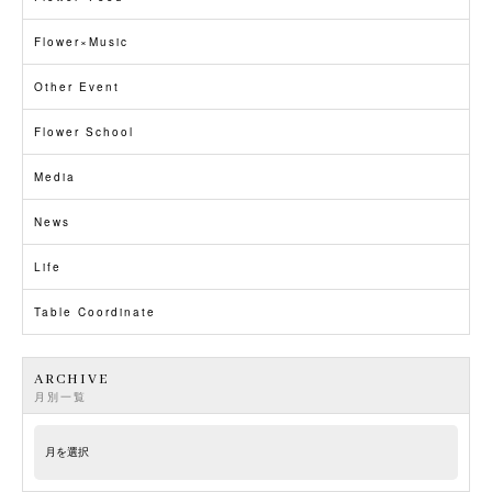
Flower×Music
Other Event
Flower School
Media
News
Life
Table Coordinate
ARCHIVE
月別一覧