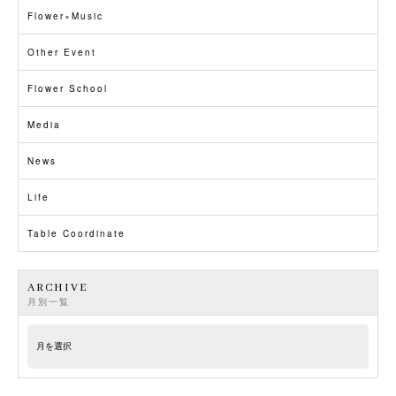
Flower×Music
Other Event
Flower School
Media
News
Life
Table Coordinate
ARCHIVE
月別一覧