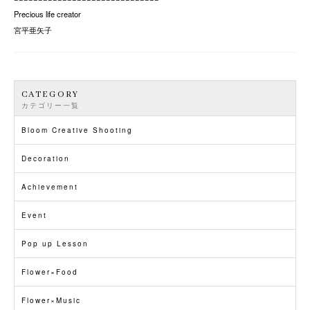
Precious life creator
宮平亜矢子
CATEGORY
カテゴリー一覧
Bloom Creative Shooting
Decoration
Achievement
Event
Pop up Lesson
Flower×Food
Flower×Music