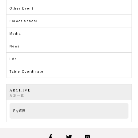
Other Event
Flower School
Media
News
Life
Table Coordinate
ARCHIVE
月別一覧