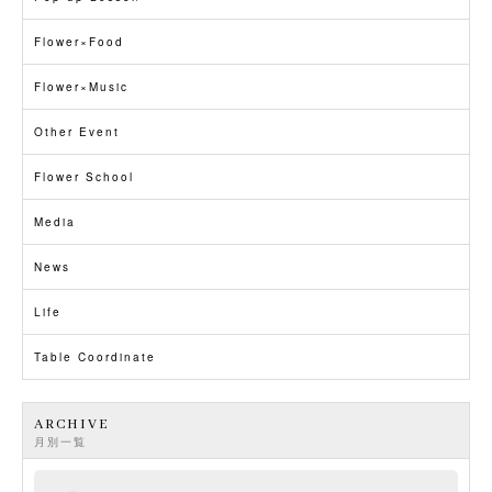
Flower×Food
Flower×Music
Other Event
Flower School
Media
News
Life
Table Coordinate
ARCHIVE
月別一覧