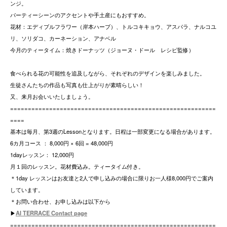
ンジ。
パーティーシーンのアクセントや手土産にもおすすめ。
花材：エディブルフラワー（岸本ハーブ）、トルコキキョウ、アスパラ、ナルコユ
リ、ソリダコ、カーネーション、アナベル
今月のティータイム：焼きドーナッツ（ジョーヌ・ドール レシピ監修）
食べられる花の可能性を追及しながら、それぞれのデザインを楽しみました。
生徒さんたちの作品も写真も仕上がりが素晴らしい！
又、来月お会いいたしましょう。
==========================================================
====
基本は毎月、第3週のLessonとなります。日程は一部変更になる場合があります。
6カ月コース ： 8,000円 × 6回 = 48,000円
1dayレッスン： 12,000円
月１回のレッスン。花材費込み。ティータイム付き。
＊1day レッスンはお友達と2人で申し込みの場合に限りお一人様8,000円でご案内
しています。
＊お問い合わせ、お申し込みは以下から
▶︎
AI TERRACE Contact page
==========================================================