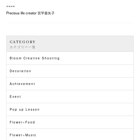
====
Precious life creator 宮平亜矢子
CATEGORY
カテゴリー一覧
Bloom Creative Shooting
Decoration
Achievement
Event
Pop up Lesson
Flower×Food
Flower×Music