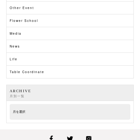
Other Event
Flower School
Media
News
Life
Table Coordinate
ARCHIVE
月別一覧