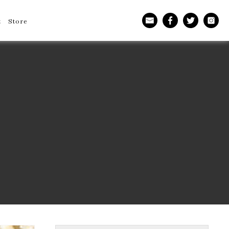
t
Store