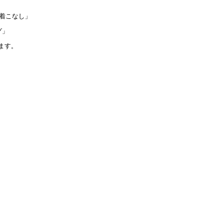
レスの着こなし」
グ」
ます。