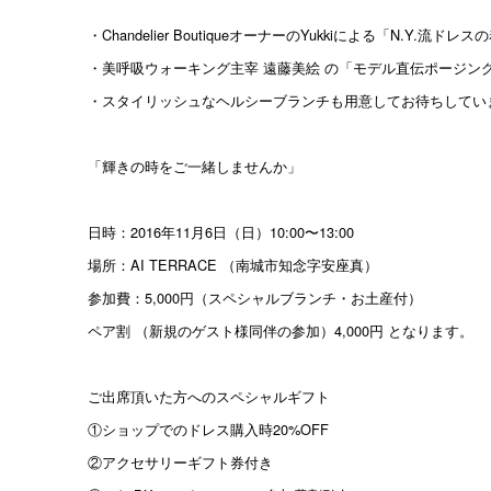
・Chandelier BoutiqueオーナーのYukkiによる「N.Y.流ド
・美呼吸ウォーキング主宰 遠藤美絵 の「モデル直伝ポージン
・スタイリッシュなヘルシーブランチも用意してお待ちしてい
「輝きの時をご一緒しませんか」
日時：2016年11月6日（日）10:00〜13:00
場所：AI TERRACE （南城市知念字安座真）
参加費：5,000円（スペシャルブランチ・お土産付）
ペア割 （新規のゲスト様同伴の参加）4,000円 となります。
ご出席頂いた方へのスペシャルギフト
①ショップでのドレス購入時20%OFF
②アクセサリーギフト券付き