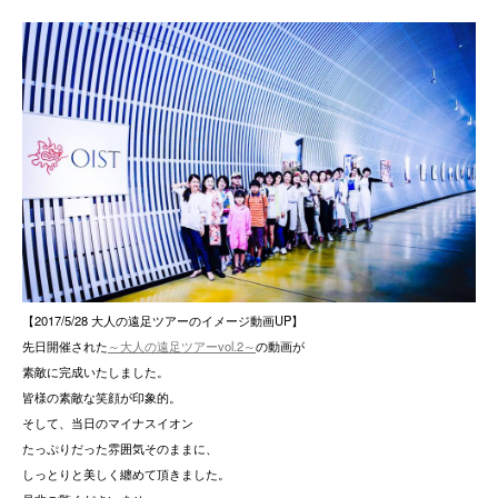
【2017/5/28 大人の遠足ツアーのイメージ動画UP】
先日開催された
～大人の遠足ツアーvol.2～
の動画が
素敵に完成いたしました。
皆様の素敵な笑顔が印象的。
そして、当日のマイナスイオン
たっぷりだった雰囲気そのままに、
しっとりと美しく纏めて頂きました。