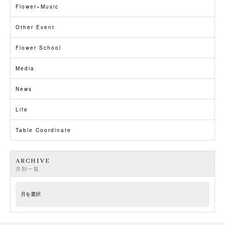
Flower×Music
Other Event
Flower School
Media
News
Life
Table Coordinate
ARCHIVE
月別一覧