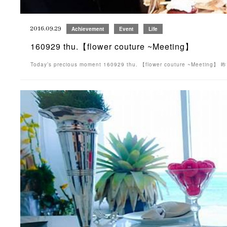
2016.09.29
Achievement
Event
Life
160929 thu.【flower couture ~Meeting】
Today’s precious moment 160929 thu. 【flower couture ~Meeti