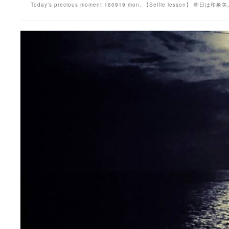
Today’s precious moment 160919 mon. 【Selfie lesson】 昨日は