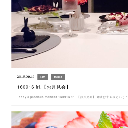
2016.09.16
Life
Media
160916 fri.【お月見会】
Today’s precious moment 160916 fri. 【お月見会】 昨夜は十五夜と