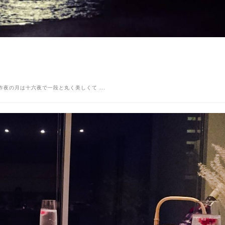
ない】 昨夜の月は十六夜で一段と丸く美しくて ...