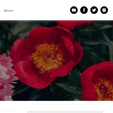
t
Store