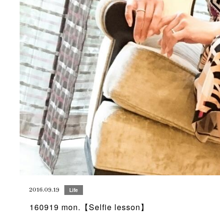
2016.09.19
Life
160919 mon.【Selfie lesson】