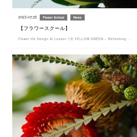
2023.07.25
Flower School
News
【フラワースクール】
Flower life Design Ai Lesson 7月 YELLOW GREEN × Refreshing ...