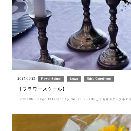
2023.06.25
Flower School
News
Table Coordinate
【フラワースクール】
Flower life Design Ai Lesson 6月 WHITE × Party かすみ草のテ