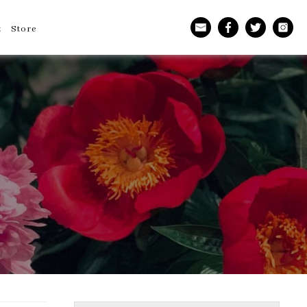
t
Store